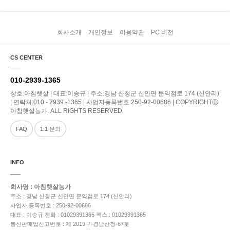
회사소개
개인정보
이용약관
PC 버전
CS CENTER
010-2939-1365
상호:아침햇살 | 대표:이승규 | 주소:경남 산청군 신안면 문익점로 174 (신안리)
| 연락처:010 - 2939 -1365 | 사업자등록번호 250-92-00686 | COPYRIGHTⓒ
아침햇살농가. ALL RIGHTS RESERVED.
FAQ
1:1 문의
INFO
회사명 : 아침햇살농가
주소 : 경남 산청군 신안면 문익점로 174 (신안리)
사업자 등록번호 : 250-92-00686
대표 : 이승규
전화 : 01029391365
팩스 : 01029391365
통신판매업신고번호 : 제 2019구-경남산청-67호